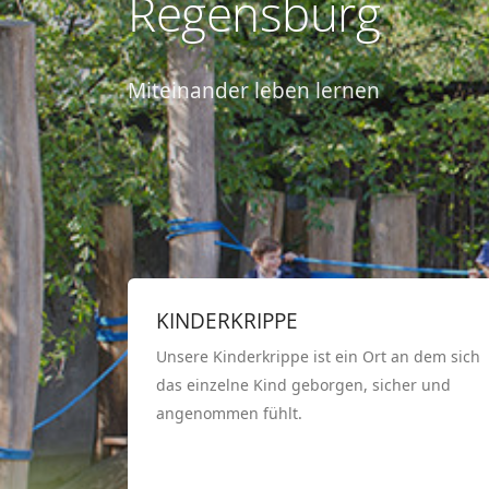
Regensburg
Miteinander leben lernen
KINDERKRIPPE
Unsere Kinderkrippe ist ein Ort an dem sich
das einzelne Kind geborgen, sicher und
angenommen fühlt.