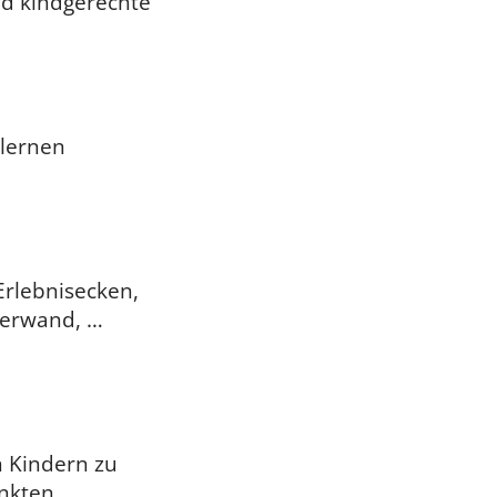
nd kindgerechte
 lernen
Erlebnisecken,
terwand, …
 Kindern zu
nkten