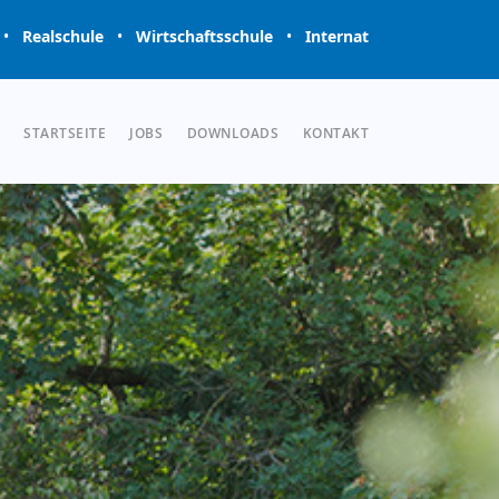
•
Realschule
•
Wirtschaftsschule
•
Internat
STARTSEITE
JOBS
DOWNLOADS
KONTAKT