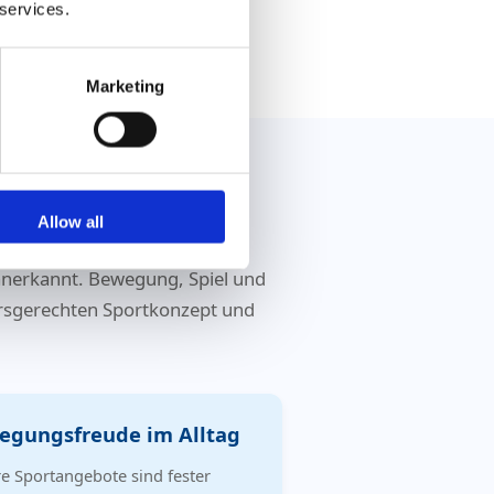
 services.
Marketing
 sozial
Allow all
 anerkannt. Bewegung, Spiel und
tersgerechten Sportkonzept und
egungsfreude im Alltag
e Sportangebote sind fester